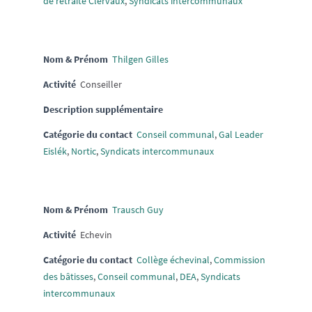
de retraite Clervaux
,
Syndicats intercommunaux
Nom & Prénom
Thilgen Gilles
Activité
Conseiller
Description supplémentaire
Catégorie du contact
Conseil communal
,
Gal Leader
Eislék
,
Nortic
,
Syndicats intercommunaux
Nom & Prénom
Trausch Guy
Activité
Echevin
Catégorie du contact
Collège échevinal
,
Commission
des bâtisses
,
Conseil communal
,
DEA
,
Syndicats
intercommunaux