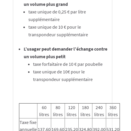
un volume plus grand
taxe unique de 0,25 € par litre
supplémentaire
taxe unique de 10 € pour le
transpondeur supplémentaire
L’usager peut demander l’échange contre
un volume plus petit
taxe forfaitaire de 10 € par poubelle
taxe unique de 10€ pour le
transpondeur supplémentaire
60
80
120
180
240
360
litres
litres
litres
litres
litres
litres
Taxe fixe
annuelle
137,60
169,60
235,20
324,80
392,00
531,20