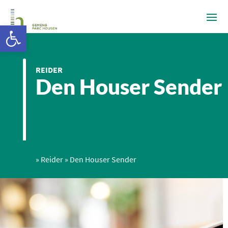
Ouvrir la barre d’outils
REIDER
Den Houser Sender
»
Reider
»
Den Houser Sender