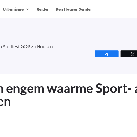
Urbanisme
Reider
Den Houser Sender
a Spillfest 2026 zu Housen
Partagez
un engem waarme Sport- a
en