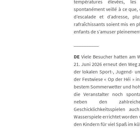
températures élevées, les 
spontanément veillé à ce que,
d’escalade et d’adresse, plu
rafraîchissants soient mis en p
enfants de s’amuser pleinement
__________
DE
Viele Besucher hatten am 
21. Juni 2026 erneut den Weg 
der lokalen Sport-, Jugend- u
der Festwiese « Op der Héi » i
bestem Sommerwetter und hoh
die Veranstalter noch spont
neben den zahlreich
Geschicklichkeitsspielen auc
Wasserspiele errichtet worden 
den Kindern für viel Spaß im k