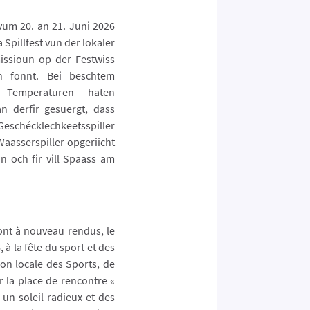
vum 20. an 21. Juni 2026
 Spillfest vun der lokaler
issioun op der Festwiss
 fonnt. Bei beschtem
Temperaturen haten
n derfir gesuergt, dass
Geschécklechkeetsspiller
aasserspiller opgeriicht
n och fir vill Spaass am
ont à nouveau rendus, le
 à la fête du sport et des
on locale des Sports, de
r la place de rencontre «
un soleil radieux et des