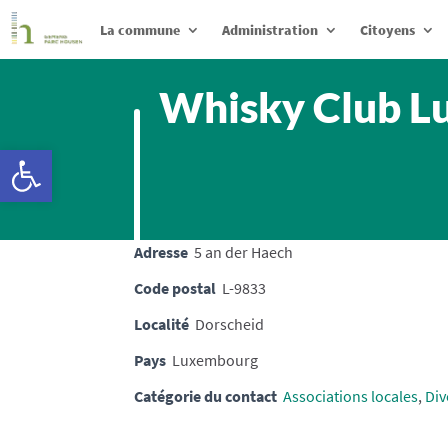
La commune
Administration
Citoyens
Whisky Club Lu
Ouvrir la barre d’outils
Adresse
5 an der Haech
Code postal
L-9833
Localité
Dorscheid
Pays
Luxembourg
Catégorie du contact
Associations locales
,
Div