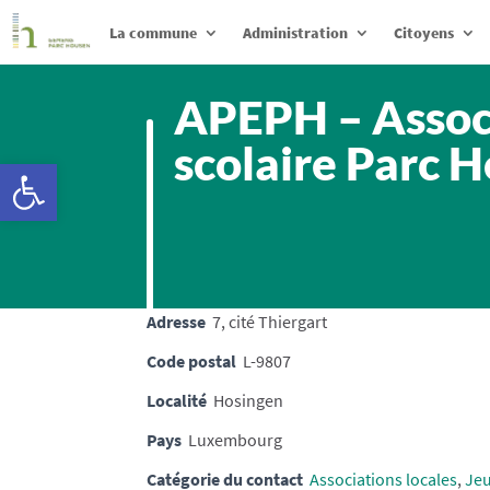
La commune
Administration
Citoyens
APEPH – Associ
scolaire Parc 
Ouvrir la barre d’outils
Adresse
7, cité Thiergart
Code postal
L-9807
Localité
Hosingen
Pays
Luxembourg
Catégorie du contact
Associations locales
,
Je