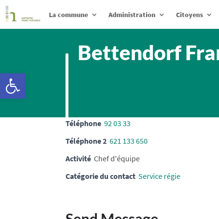
La commune
Administration
Citoyens
Bettendorf Fr
Ouvrir la barre d’outils
Téléphone
92 03 33
Téléphone 2
621 133 650
Activité
Chef d'équipe
Catégorie du contact
Service régie
Send Message