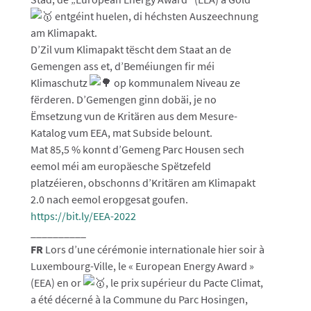
entgéint huelen, di héchsten Auszeechnung
am Klimapakt.
D’Zil vum Klimapakt tëscht dem Staat an de
Gemengen ass et, d’Beméiungen fir méi
Klimaschutz
op kommunalem Niveau ze
fërderen. D’Gemengen ginn dobäi, je no
Ëmsetzung vun de Kritären aus dem Mesure-
Katalog vum EEA, mat Subside
belount.
Mat 85,5 % konnt d’Gemeng Parc Housen sech
eemol méi am europäesche Spëtzefeld
platzéieren, obschonns d’Kritären am Klimapakt
2.0 nach eemol eropgesat goufen.
https://bit.ly/EEA-2022
__________
FR
Lors d’une cérémonie internationale hier soir à
Luxembourg-Ville, le « European Energy Award »
(EEA) en or
, le prix supérieur du Pacte Climat,
a été décerné à la Commune du Parc Hosingen,