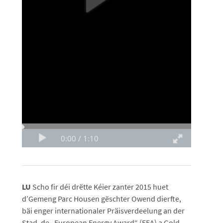
LU
Scho fir déi drëtte Kéier zanter 2015 huet
d’Gemeng Parc Housen gëschter Owend dierfte,
bäi enger internationaler Präisverdeelung an der
Stad, de „European Energy Award“ (EEA) a Gold