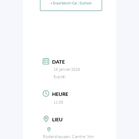
+ Exportation iCal / Outlook
DATE
18 janvier 2026
Expiré!
HEURE
11:00
LIEU
Rodershausen, Centre "Am