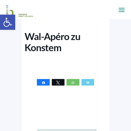
Ouvrir la barre d’outils
Wal-Apéro zu
Konstem
Partagez
Tweetez
WhatsApp
Email