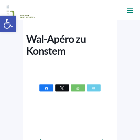
Ouvrir la barre d’outils
Wal-Apéro zu
Konstem
Partagez
Tweetez
WhatsApp
Email