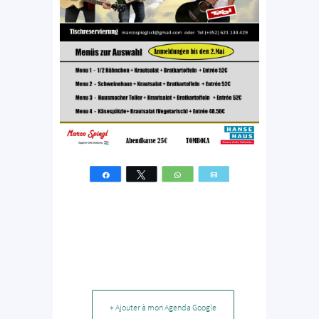
Partagez
Tweetez
WhatsApp
Email
+ Ajouter à mon Agenda Google