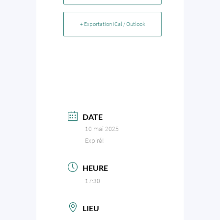
+ Exportation iCal / Outlook
DATE
10 mai 2025
Expiré!
HEURE
17:30
LIEU