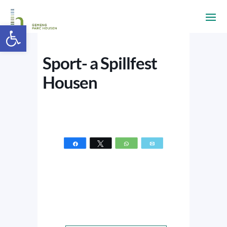
Ouvrir la barre d’outils
Sport- a Spillfest
Housen
Partagez
Tweetez
WhatsApp
Email