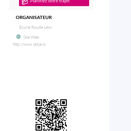
Planifiez votre trajet
ORGANISATEUR
Ecurie Roude Léiw
Site Web
http://www.rallye.lu