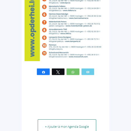
Partagez
Tweetez
WhatsApp
Email
+ Ajouter à mon Agenda Google