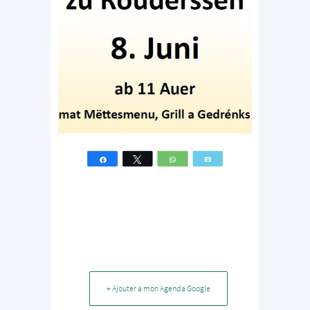
Partagez
Tweetez
WhatsApp
Email
+ Ajouter à mon Agenda Google