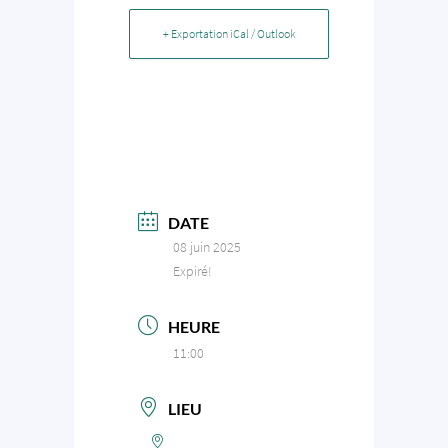
+ Exportation iCal / Outlook
DATE
08 juin 2025
Expiré!
HEURE
11:00
LIEU