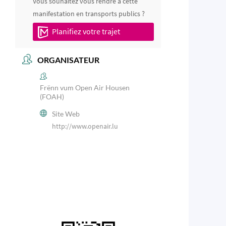
Vous souhaitez vous rendre à cette
manifestation en transports publics ?
Planifiez votre trajet
ORGANISATEUR
Frënn vum Open Air Housen
(FOAH)
Site Web
http://www.openair.lu