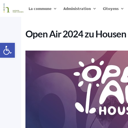
La commune
Administration
Citoyens
Open Air 2024 zu Housen
Ouvrir la barre d’outils