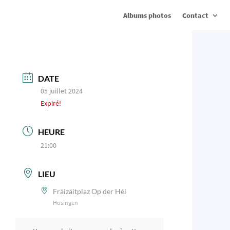
Albums photos
Contact
DATE
05 juillet 2024
Expiré!
HEURE
21:00
LIEU
Fräizäitplaz Op der Héi
Hosingen