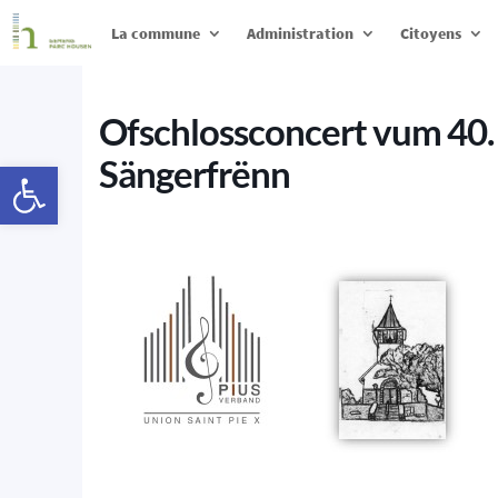
La commune
Administration
Citoyens
Ofschlossconcert vum 40.
Sängerfrënn
Ouvrir la barre d’outils