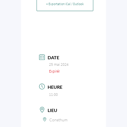
+ Exportation iCal / Outlook
DATE
25 mai 2024
Expiré!
HEURE
11:00
LIEU
Consthum