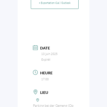
+ Exportation iCal / Outlook
DATE
13 juin 2025
Expiré!
HEURE
17:00
LIEU
Parking bei der Gemeng (Op