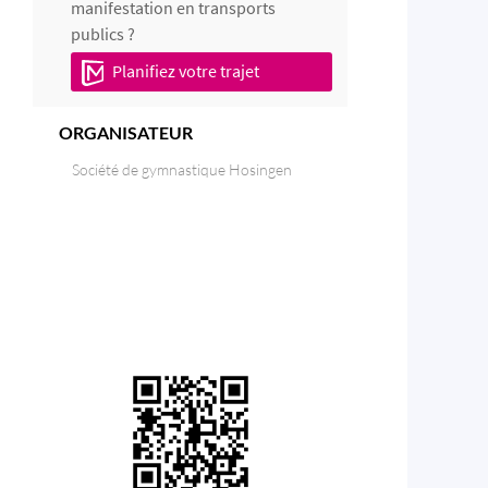
manifestation en transports
publics ?
Planifiez votre trajet
ORGANISATEUR
Société de gymnastique Hosingen