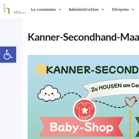
La commune
Administration
Citoyens
Kanner-Secondhand-Maar
Ouvrir la barre d’outils