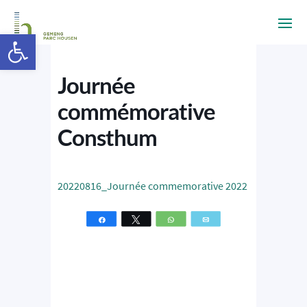
Ouvrir la barre d’outils
Journée
commémorative
Consthum
20220816_Journée commemorative 2022
Partagez
Tweetez
WhatsApp
Email