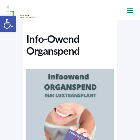
Ouvrir la barre d’outils
Info-Owend
Organspend