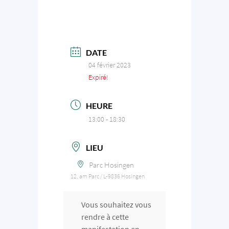
DATE
04 février 2023
Expiré!
HEURE
13:00 - 18:30
LIEU
Parc Hosingen
12, am Parc / L-9836 Hosingen
Vous souhaitez vous
rendre à cette
manifestation en