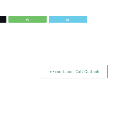
ez
WhatsApp
Email
+ Exportation iCal / Outlook