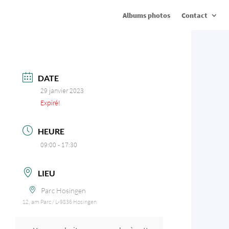
Albums photos
Contact
DATE
29 janvier 2023
Expiré!
HEURE
09:00 - 17:30
LIEU
Parc Hosingen
12, am Parc / L-9836 Hosingen