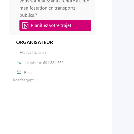
Vous souhaitez vous rendre à cette
manifestation en transports
publics ?
Planifiez votre trajet
ORGANISATEUR
FC AS Housen
Téléphone
691 554 659
Email
koecher@pt.lu