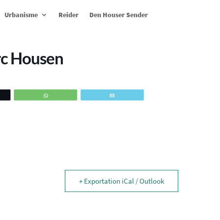
Urbanisme
Reider
Den Houser Sender
rc Housen
ez
WhatsApp
Email
+ Exportation iCal / Outlook