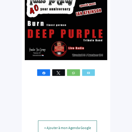
Partagez
Tweetez
WhatsApp
Email
+ Ajouter à mon Agenda Google