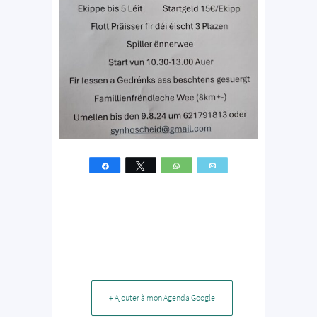
Partagez
Tweetez
WhatsApp
Email
+ Ajouter à mon Agenda Google