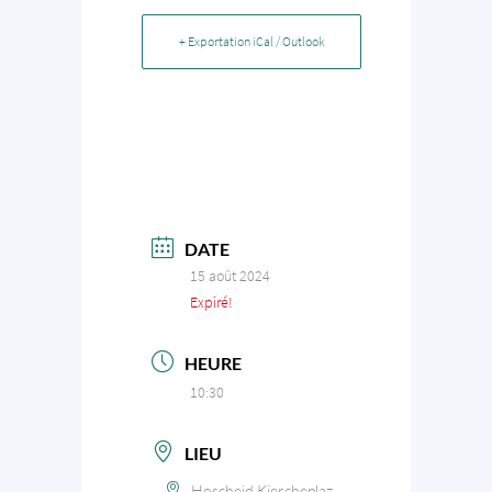
+ Exportation iCal / Outlook
DATE
15 août 2024
Expiré!
HEURE
10:30
LIEU
Hoscheid Kiercheplaz