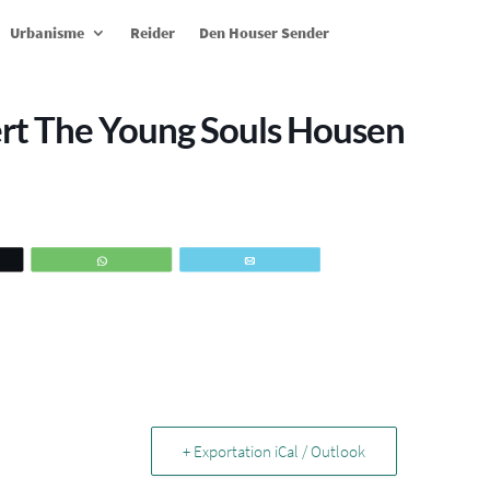
Urbanisme
Reider
Den Houser Sender
ert The Young Souls Housen
ez
WhatsApp
Email
+ Exportation iCal / Outlook