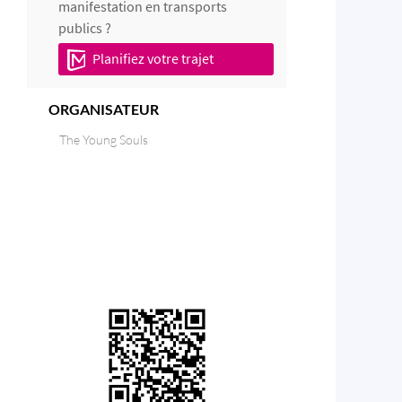
manifestation en transports
publics ?
Planifiez votre trajet
ORGANISATEUR
The Young Souls