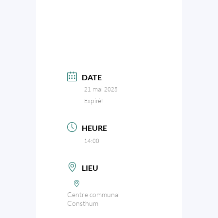
DATE
21 mai 2025
Expiré!
HEURE
14:00
LIEU
Centre communal
Consthum