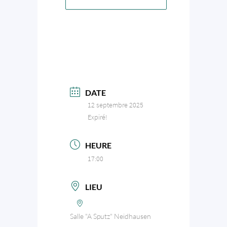
DATE
12 septembre 2025
Expiré!
HEURE
17:00
LIEU
Salle "A Sputz" Neidhausen