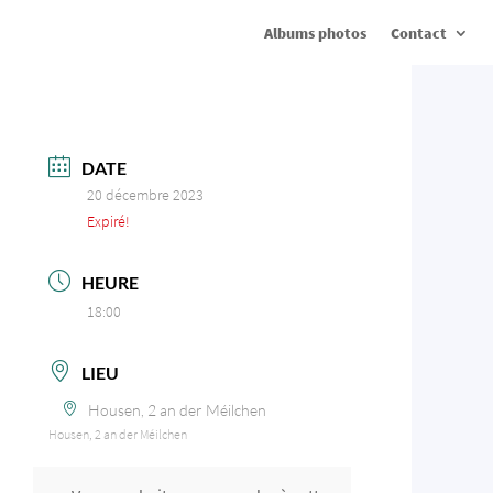
Albums photos
Contact
DATE
20 décembre 2023
Expiré!
HEURE
18:00
LIEU
Housen, 2 an der Méilchen
Housen, 2 an der Méilchen