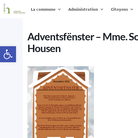
La commune
Administration
Citoyens
Adventsfënster – Mme. So
Housen
Ouvrir la barre d’outils