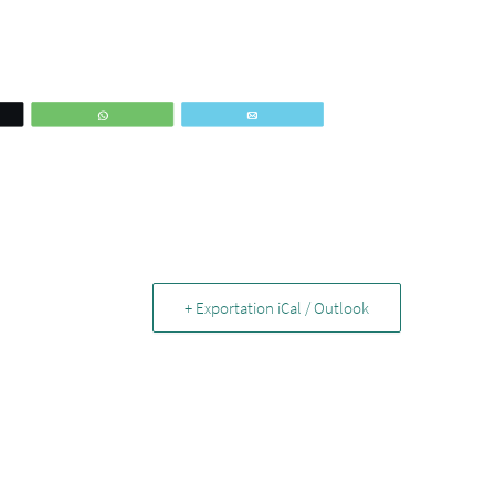
ez
WhatsApp
Email
+ Exportation iCal / Outlook