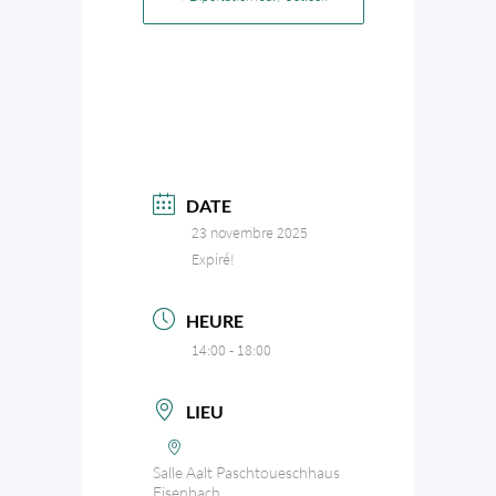
DATE
23 novembre 2025
Expiré!
HEURE
14:00 - 18:00
LIEU
Salle Aalt Paschtoueschhaus
Eisenbach