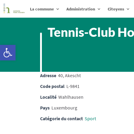
La commune
Administration
Citoyens
Tennis-Club H
Ouvrir la barre d’outils
Adresse
40, Akescht
Code postal
L-9841
Localité
Wahlhausen
Pays
Luxembourg
Catégorie du contact
Sport